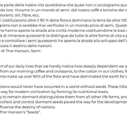
e parte della nostra vita quotidiana che quasi non ci accorgiamo qua
a loro. Viviamo in un mondo di semi: dal nostro caffè e brioche del 
oloranti, olii, fibre, ecc.
 costituiscono oltre il 90 % della flora e dominano la terra da oltre 10
piens non si sarebbe mai verificata in un mondo privo di semi. Quest
e hanno aperto la strada alla civiltà moderna costituendone le basi n
à di rimanere quiescenti le distingue da tutte le altre forme di vita e 
e controllare i semi quiescenti ha aperto la strada allo sviluppo dell’
zare il destino delle nazioni.
ra di Thor Hanson, Semi.
rt of our daily lives that we hardly notice how deeply dependent we 
 from our morning coffee and croissants, to the cotton in our clothes, fo
lants make up over 90% of the flora and have dominated the earth for 
piens would never have occurred in a world without seeds. These littl
ay for modern civilization by forming its nutritional basis.
ity to remain dormant distinguishes them from all other life forms, and
 collect and control dormant seeds paved the way for the developmen
fluence the destiny of nations.
 Thor Hanson’s “Seeds”.