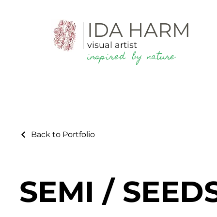
IDA HARM
visual artist
inspired by
nature
Back to Portfolio
SEMI / SEED