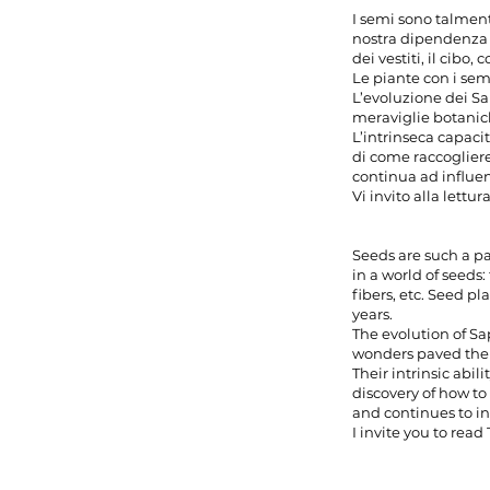
I semi sono talment
nostra dipendenza d
dei vestiti, il cibo, c
Le piante con i semi
L’evoluzione dei Sa
meraviglie botanich
L’intrinseca capacit
di come raccogliere 
continua ad influen
Vi invito alla lettu
Seeds are such a pa
in a world of seeds:
fibers, etc. Seed p
years.
The evolution of Sa
wonders paved the w
Their intrinsic abil
discovery of how to
and continues to in
I invite you to read