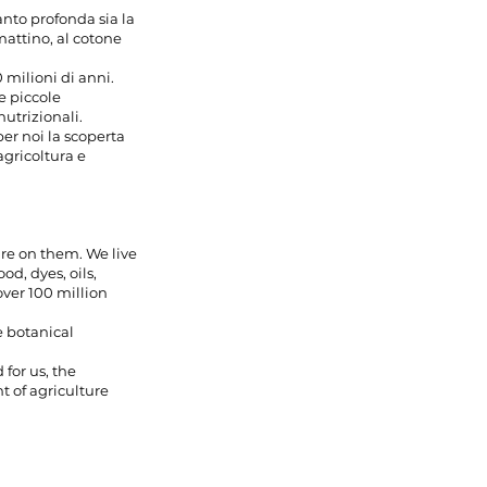
nto profonda sia la
mattino, al cotone
0 milioni di anni.
e piccole
utrizionali.
per noi la scoperta
agricoltura e
are on them. We live
od, dyes, oils,
over 100 million
e botanical
 for us, the
t of agriculture